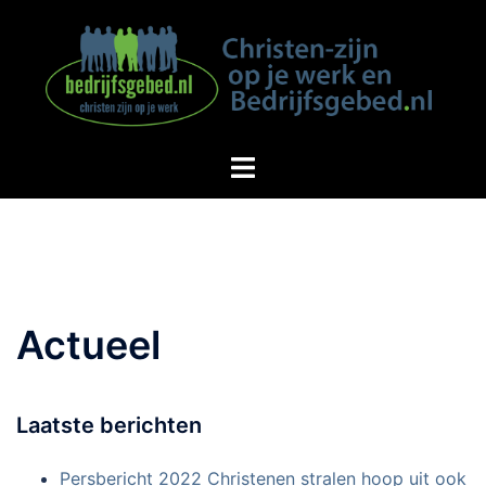
Spring
naar
inhoud
Actueel
Laatste berichten
Persbericht 2022 Christenen stralen hoop uit ook