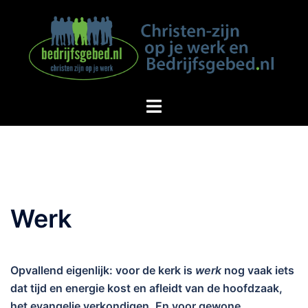
Spring
naar
inhoud
Werk
Opvallend eigenlijk: voor de kerk is
werk
nog vaak iets
dat tijd en energie kost en afleidt van de hoofdzaak,
het evangelie verkondigen. En voor gewone