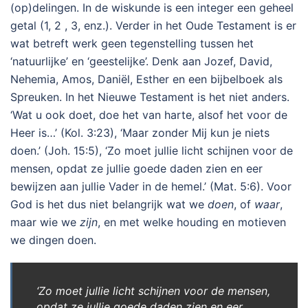
(op)delingen. In de wiskunde is een integer een geheel
getal (1, 2 , 3, enz.). Verder in het Oude Testament is er
wat betreft werk geen tegenstelling tussen het
‘natuurlijke’ en ‘geestelijke’. Denk aan Jozef, David,
Nehemia, Amos, Daniël, Esther en een bijbelboek als
Spreuken. In het Nieuwe Testament is het niet anders.
‘Wat u ook doet, doe het van harte, alsof het voor de
Heer is…’ (Kol. 3:23), ‘Maar zonder Mij kun je niets
doen.’ (Joh. 15:5), ‘Zo moet jullie licht schijnen voor de
mensen, opdat ze jullie goede daden zien en eer
bewijzen aan jullie Vader in de hemel.’ (Mat. 5:6). Voor
God is het dus niet belangrijk wat we
doen
, of
waar
,
maar wie we
zijn
, en met welke houding en motieven
we dingen doen.
‘Zo moet jullie licht schijnen voor de mensen,
opdat ze jullie goede daden zien en eer